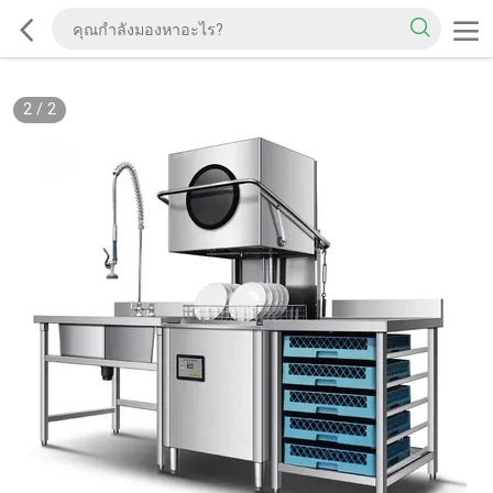
2
/
2