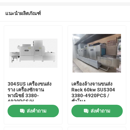
แนะนำผลิตภัณฑ์
304SUS เครื่องขนส่ง
เครื่องล้างจานขนส่ง
ราง เครื่องซักจาน
Rack 60kw SUS304
บ้าน
พาณิชย์ 3380-
3380-4920PCS /
4920PCS/H
ชั่วโมง
4200x862x2000
ผลิตภัณฑ์
ส่งคำถาม
ส่งคำถาม
แสดง VR