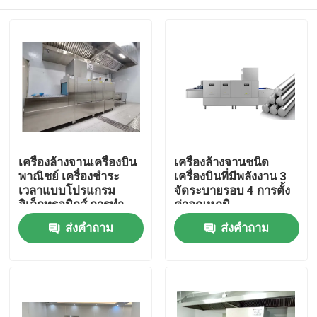
เครื่องล้างจานเครื่องบิน
เครื่องล้างจานชนิด
พาณิชย์ เครื่องชําระ
เครื่องบินที่มีพลังงาน 3
เวลาแบบโปรแกรม
จัดระบายรอบ 4 การตั้ง
อิเล็กทรอนิกส์ การทํา
ค่าอุณหภูมิ
ความสะอาดสุขภาพ
บ้าน
ส่งคำถาม
ส่งคำถาม
ผลิตภัณฑ์
แสดง VR