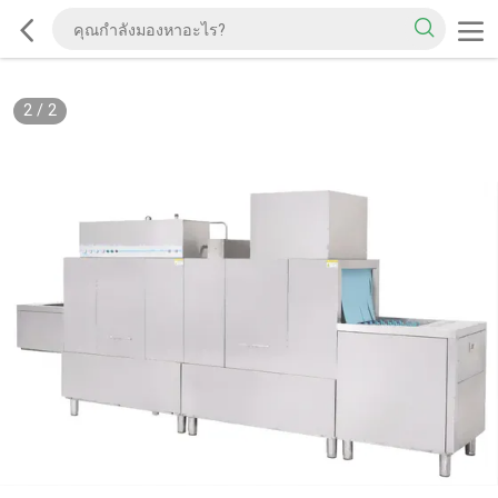
2
/
2